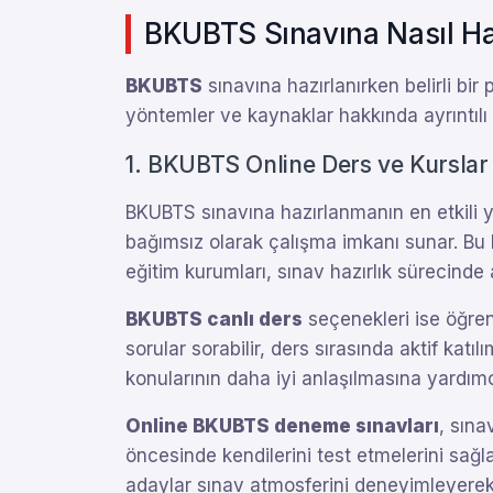
BKUBTS Sınavına Nasıl Haz
BKUBTS
sınavına hazırlanırken belirli bi
yöntemler ve kaynaklar hakkında ayrıntılı bi
1. BKUBTS Online Ders ve Kurslar
BKUBTS sınavına hazırlanmanın en etkili yo
bağımsız olarak çalışma imkanı sunar. Bu k
eğitim kurumları, sınav hazırlık sürecinde
BKUBTS canlı ders
seçenekleri ise öğren
sorular sorabilir, ders sırasında aktif katıl
konularının daha iyi anlaşılmasına yardımc
Online BKUBTS deneme sınavları
, sına
öncesinde kendilerini test etmelerini sağl
adaylar sınav atmosferini deneyimleyerek s