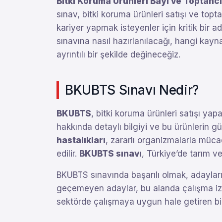
Bitki Koruma Ürünleri Bayi ve Toptancı
sınav, bitki koruma ürünleri satışı ve topt
kariyer yapmak isteyenler için kritik bir a
sınavına nasıl hazırlanılacağı, hangi kayn
ayrıntılı bir şekilde değineceğiz.
BKUBTS Sınavı Nedir?
BKUBTS
, bitki koruma ürünleri satışı yap
hakkında detaylı bilgiyi ve bu ürünlerin g
hastalıkları
, zararlı organizmalarla mücad
edilir.
BKUBTS sınavı
, Türkiye’de tarım v
BKUBTS sınavında başarılı olmak, adayların 
geçemeyen adaylar, bu alanda çalışma izn
sektörde çalışmaya uygun hale getiren bir