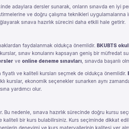
inde adaylara dersler sunarak, onların sınavda en iyi pe
liştirmelerine ve doğru çalışma teknikleri uygulamalarına
ğlayarak sınava hazırlık sürecini daha etkili hale getirir.
naklardan faydalanmak oldukça önemlidir.
BKUBTS okul
 kurslar, sınav konularını kapsayan geniş bir müfredat sun
rsler
ve
online deneme sınavları
, sınavda başarılı ol
iyatlı ve kaliteli kursları seçmek de oldukça önemlidir.
arklı kurslar, ekonomik seçenekler sunarken aynı zamanda k
sına yardımcı olur.
ilir. Bu nedenle, sınava hazırlık sürecinde doğru kursu 
aliteli bir kurs bulabilirsiniz. Kurs seçiminde dikkat ed
nlerin deneyimi ve kurs materyallerinin kalitesi yer almak