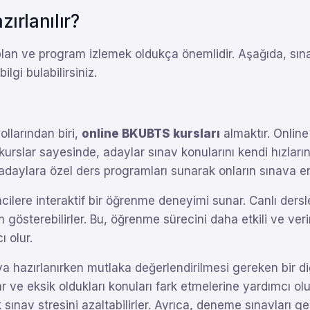
ırlanılır?
r plan ve program izlemek oldukça önemlidir. Aşağıda, sın
lgi bulabilirsiniz.
llarından biri,
online BKUBTS kursları
almaktır. Onlin
urslar sayesinde, adaylar sınav konularını kendi hızların
 adaylara özel ders programları sunarak onların sınava en 
cilere interaktif bir öğrenme deneyimi sunar. Canlı ders
ım gösterebilirler. Bu, öğrenme sürecini daha etkili ve veri
ı olur.
va hazırlanırken mutlaka değerlendirilmesi gereken bir di
ar ve eksik oldukları konuları fark etmelerine yardımcı o
ınav stresini azaltabilirler. Ayrıca, deneme sınavları ge