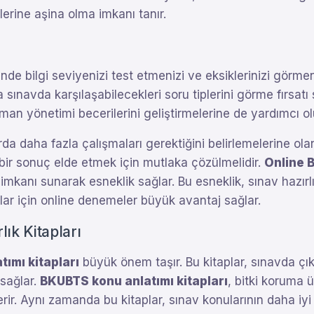
lerine aşina olma imkanı tanır.
nde bilgi seviyenizi test etmenizi ve eksiklerinizi görme
 sınavda karşılaşabilecekleri soru tiplerini görme fırsatı
man yönetimi becerilerini geliştirmelerine de yardımcı ol
a daha fazla çalışmaları gerektiğini belirlemelerine olana
ı bir sonuç elde etmek için mutlaka çözülmelidir.
Online 
kanı sunarak esneklik sağlar. Bu esneklik, sınav hazırlık 
ylar için online denemeler büyük avantaj sağlar.
ık Kitapları
tımı kitapları
büyük önem taşır. Bu kitaplar, sınavda çıka
 sağlar.
BKUBTS konu anlatımı kitapları
, bitki koruma ürü
rir. Aynı zamanda bu kitaplar, sınav konularının daha iyi 