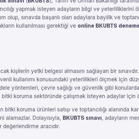
lık Sınavı
(
BKUBTS
), Tarım ve Orman Bakanlığı tarafınd
ancılığı yapmak isteyen adayların bilgi ve yeterliliklerin
dım olup, sınavda başarılı olan adaylara bayilik ve toptanc
akların kullanılması gerektiği ve
online BKUBTS deneme 
acak kişilerin yetki belgesi almasını sağlayan bir sınavdır
üvenli kullanımı konusundaki yeterlilikleri ölçmek için dü
ele yöntemleri, çevre sağlığı ve güvenlik gibi konularda 
e bitki koruma sektöründe çalışmak isteyen adaylar için ö
bitki koruma ürünleri satışı ve toptancılığı alanında kari
i alamazlar. Dolayısıyla,
BKUBTS sınavı
, adayların mesl
 değerlendirme aracıdır.