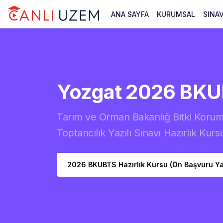
ANA SAYFA
KURUMSAL
SINA
Yozgat 2026 BK
Tarım ve Orman Bakanlığ Bitki Korum
Toptancılık Yazılı Sınavı Hazırlık Kurs
2026 BKUBTS Hazırlık Kursu (Ön Başvuru Y