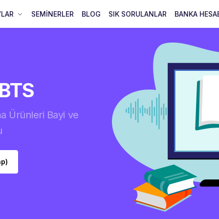
VLAR
SEMİNERLER
BLOG
SIK SORULANLAR
BANKA HESA
UBTS
a Ürünleri Bayi ve
u
ap)