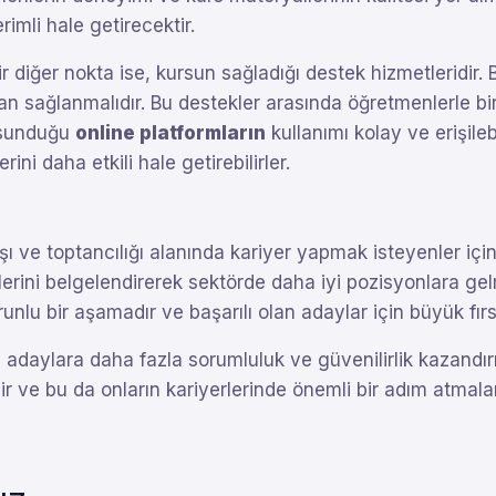
imli hale getirecektir.
 diğer nokta ise, kursun sağladığı destek hizmetleridir.
dan sağlanmalıdır. Bu destekler arasında öğretmenlerle b
n sunduğu
online platformların
kullanımı kolay ve erişilebi
rini daha etkili hale getirebilirler.
tışı ve toptancılığı alanında kariyer yapmak isteyenler iç
klerini belgelendirerek sektörde daha iyi pozisyonlara gel
runlu bir aşamadır ve başarılı olan adaylar için büyük fırs
 adaylara daha fazla sorumluluk ve güvenilirlik kazandır
ir ve bu da onların kariyerlerinde önemli bir adım atmalar