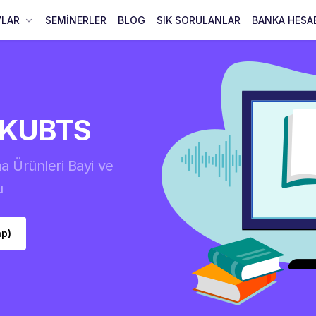
VLAR
SEMİNERLER
BLOG
SIK SORULANLAR
BANKA HESA
BKUBTS
a Ürünleri Bayi ve
u
ap)