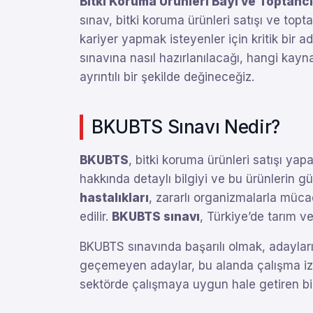
Bitki Koruma Ürünleri Bayi ve Toptancı
sınav, bitki koruma ürünleri satışı ve topt
kariyer yapmak isteyenler için kritik bir a
sınavına nasıl hazırlanılacağı, hangi kayn
ayrıntılı bir şekilde değineceğiz.
BKUBTS Sınavı Nedir?
BKUBTS
, bitki koruma ürünleri satışı yap
hakkında detaylı bilgiyi ve bu ürünlerin g
hastalıkları
, zararlı organizmalarla mücad
edilir.
BKUBTS sınavı
, Türkiye’de tarım v
BKUBTS sınavında başarılı olmak, adayların 
geçemeyen adaylar, bu alanda çalışma izn
sektörde çalışmaya uygun hale getiren bir