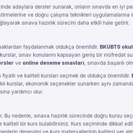
inde adaylara dersler sunarak, onların sınavda en iyi pe
liştirmelerine ve doğru çalışma teknikleri uygulamalarına
ğlayarak sınava hazırlık sürecini daha etkili hale getirir.
naklardan faydalanmak oldukça önemlidir.
BKUBTS okul
 kurslar, sınav konularını kapsayan geniş bir müfredat sun
rsler
ve
online deneme sınavları
, sınavda başarılı ol
iyatlı ve kaliteli kursları seçmek de oldukça önemlidir.
arklı kurslar, ekonomik seçenekler sunarken aynı zamanda k
sına yardımcı olur.
ilir. Bu nedenle, sınava hazırlık sürecinde doğru kursu 
aliteli bir kurs bulabilirsiniz. Kurs seçiminde dikkat ed
nlerin deneyimi ve kurs materyallerinin kalitesi yer almak