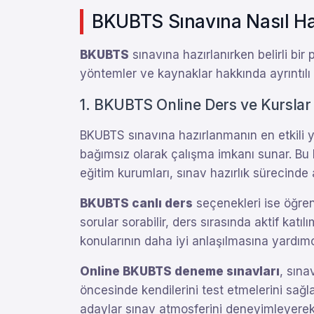
BKUBTS Sınavına Nasıl Haz
BKUBTS
sınavına hazırlanırken belirli bi
yöntemler ve kaynaklar hakkında ayrıntılı bi
1. BKUBTS Online Ders ve Kurslar
BKUBTS sınavına hazırlanmanın en etkili yo
bağımsız olarak çalışma imkanı sunar. Bu k
eğitim kurumları, sınav hazırlık sürecinde
BKUBTS canlı ders
seçenekleri ise öğren
sorular sorabilir, ders sırasında aktif katıl
konularının daha iyi anlaşılmasına yardımc
Online BKUBTS deneme sınavları
, sına
öncesinde kendilerini test etmelerini sağl
adaylar sınav atmosferini deneyimleyerek s