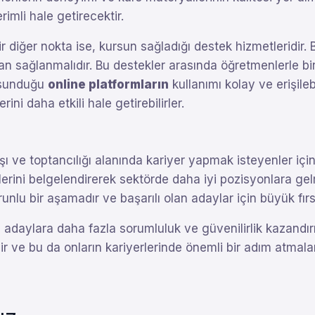
imli hale getirecektir.
 diğer nokta ise, kursun sağladığı destek hizmetleridir.
dan sağlanmalıdır. Bu destekler arasında öğretmenlerle b
n sunduğu
online platformların
kullanımı kolay ve erişilebi
rini daha etkili hale getirebilirler.
tışı ve toptancılığı alanında kariyer yapmak isteyenler iç
klerini belgelendirerek sektörde daha iyi pozisyonlara gel
runlu bir aşamadır ve başarılı olan adaylar için büyük fırs
 adaylara daha fazla sorumluluk ve güvenilirlik kazandır
ir ve bu da onların kariyerlerinde önemli bir adım atmalar