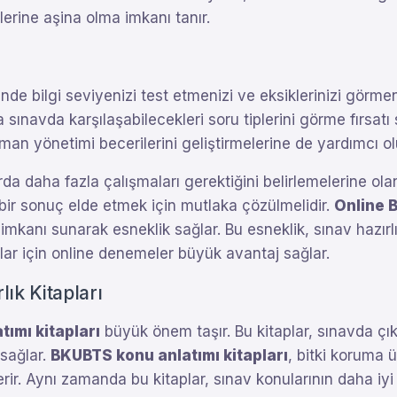
lerine aşina olma imkanı tanır.
nde bilgi seviyenizi test etmenizi ve eksiklerinizi görme
 sınavda karşılaşabilecekleri soru tiplerini görme fırsatı
man yönetimi becerilerini geliştirmelerine de yardımcı ol
a daha fazla çalışmaları gerektiğini belirlemelerine olana
ı bir sonuç elde etmek için mutlaka çözülmelidir.
Online 
kanı sunarak esneklik sağlar. Bu esneklik, sınav hazırlık 
ylar için online denemeler büyük avantaj sağlar.
ık Kitapları
tımı kitapları
büyük önem taşır. Bu kitaplar, sınavda çıka
 sağlar.
BKUBTS konu anlatımı kitapları
, bitki koruma ürü
rir. Aynı zamanda bu kitaplar, sınav konularının daha iyi 