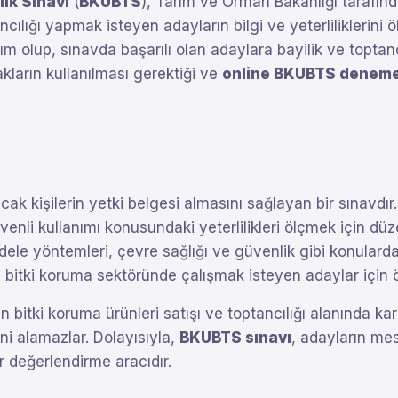
lık Sınavı
(
BKUBTS
), Tarım ve Orman Bakanlığı tarafınd
ancılığı yapmak isteyen adayların bilgi ve yeterliliklerin
dım olup, sınavda başarılı olan adaylara bayilik ve toptanc
akların kullanılması gerektiği ve
online BKUBTS deneme 
acak kişilerin yetki belgesi almasını sağlayan bir sınavdır
üvenli kullanımı konusundaki yeterlilikleri ölçmek için dü
ele yöntemleri, çevre sağlığı ve güvenlik gibi konularda 
e bitki koruma sektöründe çalışmak isteyen adaylar için ö
bitki koruma ürünleri satışı ve toptancılığı alanında kari
i alamazlar. Dolayısıyla,
BKUBTS sınavı
, adayların mesl
 değerlendirme aracıdır.