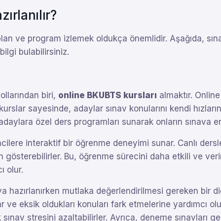
ırlanılır?
r plan ve program izlemek oldukça önemlidir. Aşağıda, sın
lgi bulabilirsiniz.
llarından biri,
online BKUBTS kursları
almaktır. Onlin
urslar sayesinde, adaylar sınav konularını kendi hızların
 adaylara özel ders programları sunarak onların sınava en 
cilere interaktif bir öğrenme deneyimi sunar. Canlı ders
ım gösterebilirler. Bu, öğrenme sürecini daha etkili ve veri
ı olur.
va hazırlanırken mutlaka değerlendirilmesi gereken bir di
ar ve eksik oldukları konuları fark etmelerine yardımcı o
ınav stresini azaltabilirler. Ayrıca, deneme sınavları ge