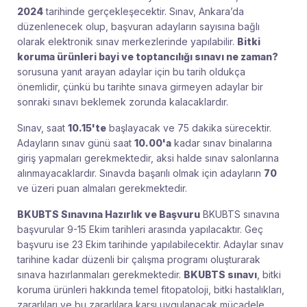
2024
tarihinde gerçekleşecektir. Sınav, Ankara’da
düzenlenecek olup, başvuran adayların sayısına bağlı
olarak elektronik sınav merkezlerinde yapılabilir.
Bitki
koruma ürünleri bayi ve toptancılığı sınavı ne zaman?
sorusuna yanıt arayan adaylar için bu tarih oldukça
önemlidir, çünkü bu tarihte sınava girmeyen adaylar bir
sonraki sınavı beklemek zorunda kalacaklardır.
Sınav, saat
10.15'te
başlayacak ve 75 dakika sürecektir.
Adayların sınav günü saat
10.00'a
kadar sınav binalarına
giriş yapmaları gerekmektedir, aksi halde sınav salonlarına
alınmayacaklardır. Sınavda başarılı olmak için adayların
70
ve üzeri puan almaları gerekmektedir.
BKUBTS Sınavına Hazırlık ve Başvuru
BKUBTS sınavına
başvurular 9-15 Ekim tarihleri arasında yapılacaktır. Geç
başvuru ise 23 Ekim tarihinde yapılabilecektir. Adaylar sınav
tarihine kadar düzenli bir çalışma programı oluşturarak
sınava hazırlanmaları gerekmektedir.
BKUBTS sınavı
, bitki
koruma ürünleri hakkında temel fitopatoloji, bitki hastalıkları,
zararlıları ve bu zararlılara karşı uygulanacak mücadele