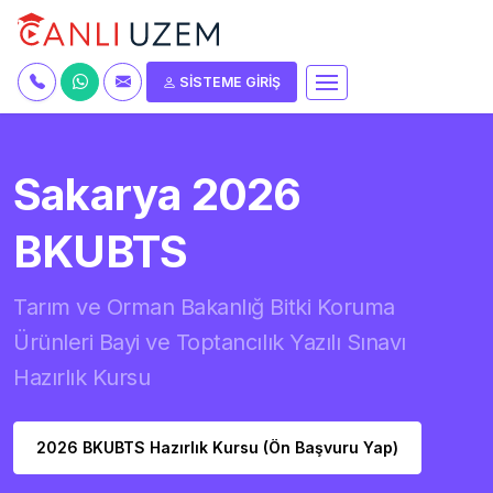
SİSTEME GİRİŞ
Sakarya 2026
BKUBTS
Tarım ve Orman Bakanlığ Bitki Koruma
Ürünleri Bayi ve Toptancılık Yazılı Sınavı
Hazırlık Kursu
2026 BKUBTS Hazırlık Kursu (Ön Başvuru Yap)