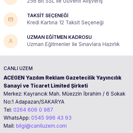
256 Bit SSL ile Güvenli Alışveriş
TAKSİT SEÇENEĞİ
Kredi Kartına 12 Taksit Seçeneği
UZMAN EĞİTMEN KADROSU
Uzman Eğitmenler ile Sınavlara Hazırlık
CANLI UZEM
ACEGEN Yazılım Reklam Gazetecilik Yayıncılık
Sanayi ve Ticaret Limited Şirketi
Merkez: Kayrancık Mah. Müezzin İbrahim / 6 Sokak
No:1 Adapazarı/SAKARYA
Tel:
0264 606 0 987
WhatsApp:
0545 996 43 93
Mail:
bilgi@canliuzem.com