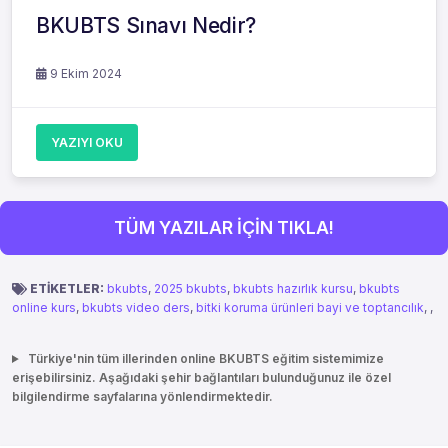
BKUBTS Sınavı Nedir?
9 Ekim 2024
YAZIYI OKU
TÜM YAZILAR İÇİN TIKLA!
ETİKETLER:
bkubts
,
2025 bkubts
,
bkubts hazırlık kursu
,
bkubts
online kurs
,
bkubts video ders
,
bitki koruma ürünleri bayi ve toptancılık
,
,
Türkiye'nin tüm illerinden online BKUBTS eğitim sistemimize
erişebilirsiniz. Aşağıdaki şehir bağlantıları bulunduğunuz ile özel
bilgilendirme sayfalarına yönlendirmektedir.