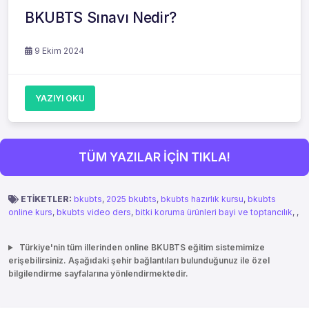
BKUBTS Sınavı Nedir?
9 Ekim 2024
YAZIYI OKU
TÜM YAZILAR İÇİN TIKLA!
ETİKETLER:
bkubts
,
2025 bkubts
,
bkubts hazırlık kursu
,
bkubts
online kurs
,
bkubts video ders
,
bitki koruma ürünleri bayi ve toptancılık
,
,
Türkiye'nin tüm illerinden online BKUBTS eğitim sistemimize
erişebilirsiniz. Aşağıdaki şehir bağlantıları bulunduğunuz ile özel
bilgilendirme sayfalarına yönlendirmektedir.