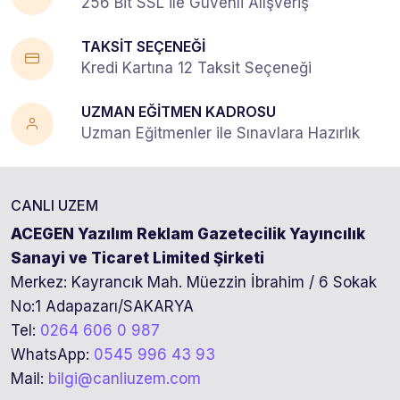
256 Bit SSL ile Güvenli Alışveriş
TAKSİT SEÇENEĞİ
Kredi Kartına 12 Taksit Seçeneği
UZMAN EĞİTMEN KADROSU
Uzman Eğitmenler ile Sınavlara Hazırlık
CANLI UZEM
ACEGEN Yazılım Reklam Gazetecilik Yayıncılık
Sanayi ve Ticaret Limited Şirketi
Merkez: Kayrancık Mah. Müezzin İbrahim / 6 Sokak
No:1 Adapazarı/SAKARYA
Tel:
0264 606 0 987
WhatsApp:
0545 996 43 93
Mail:
bilgi@canliuzem.com