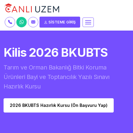
SİSTEME GİRİŞ
Kilis 2026 BKUBTS
Tarım ve Orman Bakanlığ Bitki Koruma
Ürünleri Bayi ve Toptancılık Yazılı Sınavı
Hazırlık Kursu
2026 BKUBTS Hazırlık Kursu (Ön Başvuru Yap)