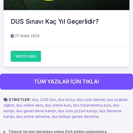
DUS Sınavı Kaç Yıl Geçerlidir?
27 Aralık 2024
YAZIYI OKU
TÜM YAZILAR İÇİN TIKLA!
ETİKETLER:
dus
,
2025 dus
,
dus kursu
,
dus canlı dersler
,
dus uzaktan
eğitim
,
dus online ders
,
dus online kurs
,
dus hızlandırılmış kurs
,
dus
kampı
,
dus genel tekrar kampı
,
dus soru çözüm kampı
,
dus deneme
kampı
,
dus online deneme
,
dus türkiye geneli deneme
,
Türkiye'nin tüm illerinden online DUS eğitim sistemimize