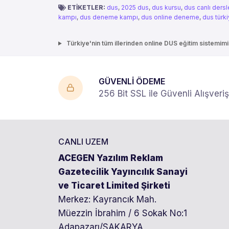
ETİKETLER:
dus
,
2025 dus
,
dus kursu
,
dus canlı dersl
kampı
,
dus deneme kampı
,
dus online deneme
,
dus türk
Türkiye'nin tüm illerinden online DUS eğitim sistemimiz
GÜVENLİ ÖDEME
256 Bit SSL ile Güvenli Alışveriş
CANLI UZEM
ACEGEN Yazılım Reklam
Gazetecilik Yayıncılık Sanayi
ve Ticaret Limited Şirketi
Merkez: Kayrancık Mah.
Müezzin İbrahim / 6 Sokak No:1
Adapazarı/SAKARYA