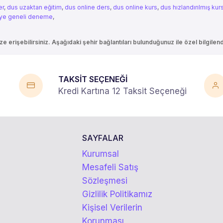
er
,
dus uzaktan eğitim
,
dus online ders
,
dus online kurs
,
dus hızlandırılmış kur
iye geneli deneme
,
e erişebilirsiniz. Aşağıdaki şehir bağlantıları bulunduğunuz ile özel bilgile
TAKSİT SEÇENEĞİ
Kredi Kartına 12 Taksit Seçeneği
SAYFALAR
Kurumsal
Mesafeli Satış
Sözleşmesi
Gizlilik Politikamız
Kişisel Verilerin
Korunması