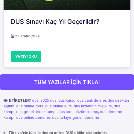
DUS Sınavı Kaç Yıl Geçerlidir?
27 Aralık 2024
YAZIYI OKU
TÜM YAZILAR İÇİN TIKLA!
ETİKETLER:
dus
,
2025 dus
,
dus kursu
,
dus canlı dersler
,
dus uzaktan
eğitim
,
dus online ders
,
dus online kurs
,
dus hızlandırılmış kurs
,
dus
kampı
,
dus genel tekrar kampı
,
dus soru çözüm kampı
,
dus deneme
kampı
,
dus online deneme
,
dus türkiye geneli deneme
,
Türkiye'nin tüm illerinden online DUS eğitim sistemimize