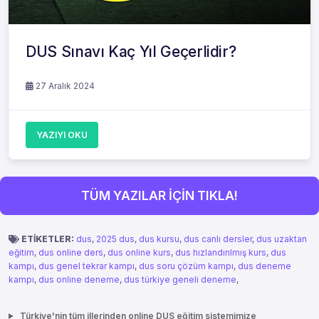
DUS Sınavı Kaç Yıl Geçerlidir?
27 Aralık 2024
YAZIYI OKU
TÜM YAZILAR İÇİN TIKLA!
ETİKETLER:
dus
,
2025 dus
,
dus kursu
,
dus canlı dersler
,
dus uzaktan
eğitim
,
dus online ders
,
dus online kurs
,
dus hızlandırılmış kurs
,
dus
kampı
,
dus genel tekrar kampı
,
dus soru çözüm kampı
,
dus deneme
kampı
,
dus online deneme
,
dus türkiye geneli deneme
,
Türkiye'nin tüm illerinden online DUS eğitim sistemimize