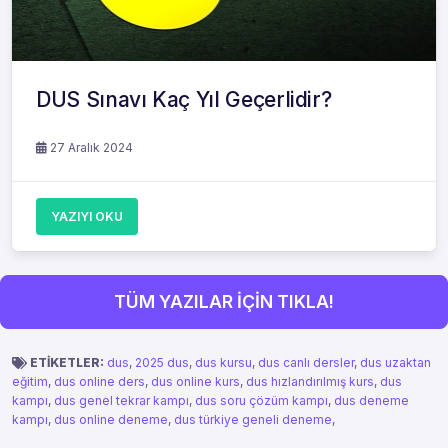
DUS Sınavı Kaç Yıl Geçerlidir?
27 Aralık 2024
YAZIYI OKU
TÜM YAZILAR İÇİN TIKLA!
ETİKETLER:
dus
,
2025 dus
,
dus kursu
,
dus canlı dersler
,
dus uzaktan
eğitim
,
dus online ders
,
dus online kurs
,
dus hızlandırılmış kurs
,
dus
kampı
,
dus genel tekrar kampı
,
dus soru çözüm kampı
,
dus deneme
kampı
,
dus online deneme
,
dus türkiye geneli deneme
,