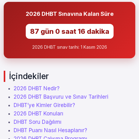
2026 DHBT Sınavına Kalan Süre
87 gün 0 saat 16 dakika
2026 DHBT sınav tarihi: 1 Kasım 2026
İçindekiler
2026 DHBT Nedir?
2026 DHBT Başvuru ve Sınav Tarihleri
DHBT’ye Kimler Girebilir?
2026 DHBT Konuları
DHBT Soru Dağılımı
DHBT Puanı Nasıl Hesaplanır?
2026 DHBT Çalışma Programı