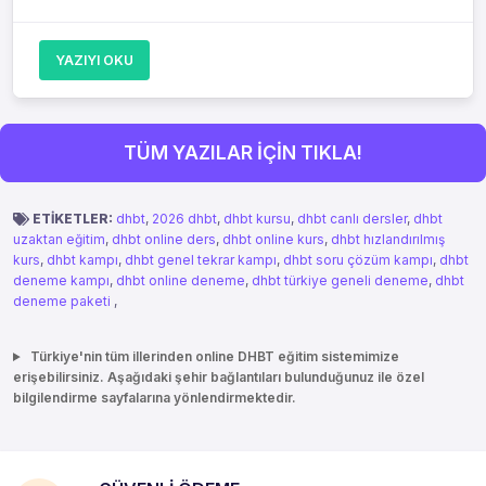
YAZIYI OKU
TÜM YAZILAR İÇİN TIKLA!
ETİKETLER:
dhbt
,
2026 dhbt
,
dhbt kursu
,
dhbt canlı dersler
,
dhbt
uzaktan eğitim
,
dhbt online ders
,
dhbt online kurs
,
dhbt hızlandırılmış
kurs
,
dhbt kampı
,
dhbt genel tekrar kampı
,
dhbt soru çözüm kampı
,
dhbt
deneme kampı
,
dhbt online deneme
,
dhbt türkiye geneli deneme
,
dhbt
deneme paketi
,
Türkiye'nin tüm illerinden online DHBT eğitim sistemimize
erişebilirsiniz. Aşağıdaki şehir bağlantıları bulunduğunuz ile özel
bilgilendirme sayfalarına yönlendirmektedir.