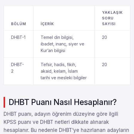
YAKLAŞIK
SORU
BÖLÜM
İÇERIK
SAYISI
DHBT-1
Temel din bilgisi,
20
ibadet, inanç, siyer ve
Kur’an bilgisi
DHBT-
Tefsir, hadis, fıkıh,
20
2
akaid, kelam, İslam
tarihi ve mesleki bilgiler
DHBT Puanı Nasıl Hesaplanır?
DHBT puanı, adayın öğrenim düzeyine göre ilgili
KPSS puanı ve DHBT netleri dikkate alınarak
hesaplanır. Bu nedenle DHBT’ye hazırlanan adayların