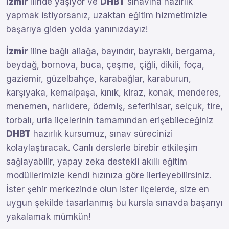
İzmir
ilinde yaşıyor ve
DHBT
sınavına hazırlık
yapmak istiyorsanız, uzaktan eğitim hizmetimizle
başarıya giden yolda yanınızdayız!
İzmir
iline bağlı aliağa, bayındır, bayraklı, bergama,
beydağ, bornova, buca, çeşme, çiğli, dikili, foça,
gaziemir, güzelbahçe, karabağlar, karaburun,
karşıyaka, kemalpaşa, kınık, kiraz, konak, menderes,
menemen, narlıdere, ödemiş, seferihisar, selçuk, tire,
torbalı, urla ilçelerinin tamamından erişebileceğiniz
DHBT
hazırlık kursumuz, sınav sürecinizi
kolaylaştıracak. Canlı derslerle birebir etkileşim
sağlayabilir, yapay zeka destekli akıllı eğitim
modüllerimizle kendi hızınıza göre ilerleyebilirsiniz.
İster şehir merkezinde olun ister ilçelerde, size en
uygun şekilde tasarlanmış bu kursla sınavda başarıyı
yakalamak mümkün!