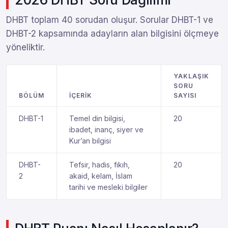
DHBT toplam 40 sorudan oluşur. Sorular DHBT-1 ve
DHBT-2 kapsamında adayların alan bilgisini ölçmeye
yöneliktir.
YAKLAŞIK
SORU
BÖLÜM
İÇERIK
SAYISI
DHBT-1
Temel din bilgisi,
20
ibadet, inanç, siyer ve
Kur’an bilgisi
DHBT-
Tefsir, hadis, fıkıh,
20
2
akaid, kelam, İslam
tarihi ve mesleki bilgiler