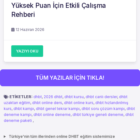
Yüksek Puan İçin Etkili Çalışma
Rehberi
12 Haziran 2026
YAZIYI OKU
TÜM YAZILAR İÇİN TIKLA!
ETİKETLER:
dhbt
,
2026 dhbt
,
dhbt kursu
,
dhbt canlı dersler
,
dhbt
uzaktan eğitim
,
dhbt online ders
,
dhbt online kurs
,
dhbt hızlandırılmış
kurs
,
dhbt kampı
,
dhbt genel tekrar kampı
,
dhbt soru çözüm kampı
,
dhbt
deneme kampı
,
dhbt online deneme
,
dhbt türkiye geneli deneme
,
dhbt
deneme paketi
,
Türkiye'nin tüm illerinden online DHBT eğitim sistemimize