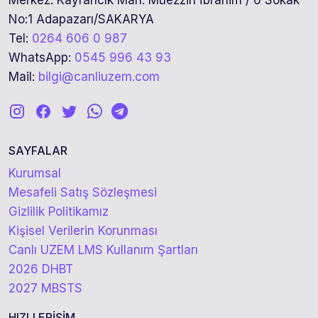
Merkez: Kayrancık Mah. Müezzin İbrahim / 6 Sokak
No:1 Adapazarı/SAKARYA
Tel:
0264 606 0 987
WhatsApp:
0545 996 43 93
Mail:
bilgi@canliuzem.com
SAYFALAR
Kurumsal
Mesafeli Satış Sözleşmesi
Gizlilik Politikamız
Kişisel Verilerin Korunması
Canlı UZEM LMS Kullanım Şartları
2026 DHBT
2027 MBSTS
HIZLI ERİŞİM