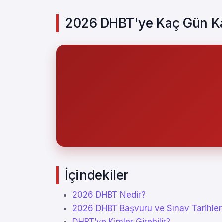
2026 DHBT'ye Kaç Gün Ka
İçindekiler
2026 DHBT Nedir?
2026 DHBT Başvuru ve Sınav Tarihler
DHBT’ye Kimler Girebilir?