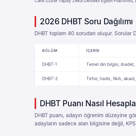
Canlı UZEM Yapay Zeka Destekli Eğitim Platformu, D
2026 DHBT Soru Dağılımı
DHBT toplam 40 sorudan oluşur. Sorular D
BÖLÜM
İÇERIK
DHBT-1
Temel din bilgisi, ibadet, 
DHBT-2
Tefsir, hadis, fıkıh, akaid
DHBT Puanı Nasıl Hesapla
DHBT puanı, adayın öğrenim düzeyine göre
adayların sadece alan bilgisine değil, K