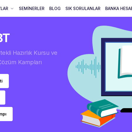
VLAR
SEMİNERLER
BLOG
SIK SORULANLAR
BANKA HESA
BT
kli Hazırlık Kursu ve
 Çözüm Kampları
ti
mpı