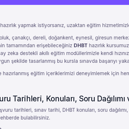
hazırlık yapmak istiyorsanız, uzaktan eğitim hizmetimizl
oluk, çanakçı, dereli, doğankent, eynesil, giresun merkez
rinin tamamından erişebileceğiniz
DHBT
hazırlık kursumuz,
ay zeka destekli akıllı eğitim modüllerimizle kendi hızınıza
 uygun şekilde tasarlanmış bu kursla sınavda başarıyı y
e hazırlanmış eğitim içeriklerimizi deneyimlemek için hem
u Tarihleri, Konuları, Soru Dağılımı 
vuru tarihleri, sınav tarihi, DHBT konuları, soru dağılı
hberde bulabilirsiniz.