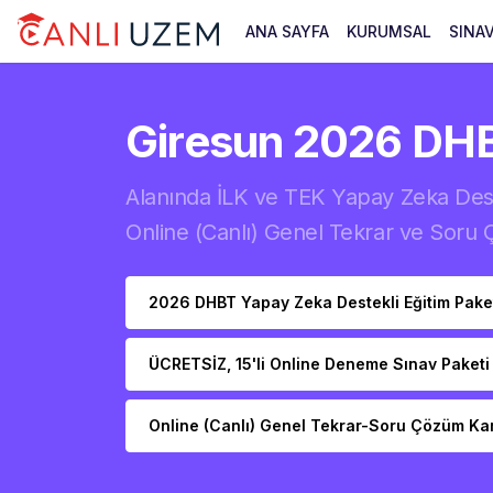
ANA SAYFA
KURUMSAL
SINA
Giresun 2026 DH
Alanında İLK ve TEK Yapay Zeka Deste
Online (Canlı) Genel Tekrar ve Soru
2026 DHBT Yapay Zeka Destekli Eğitim Pake
ÜCRETSİZ, 15'li Online Deneme Sınav Paketi
Online (Canlı) Genel Tekrar-Soru Çözüm Ka