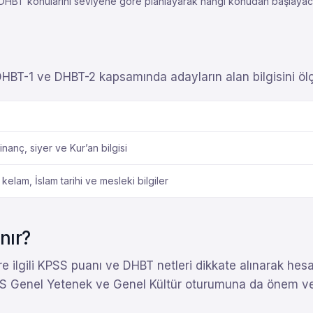
HBT konularını seviyene göre planlayarak hangi konudan başlayacağın
HBT-1 ve DHBT-2 kapsamında adayların alan bilgisini ölç
inanç, siyer ve Kur’an bilgisi
, kelam, İslam tarihi ve mesleki bilgiler
nır?
 ilgili KPSS puanı ve DHBT netleri dikkate alınarak hes
PSS Genel Yetenek ve Genel Kültür oturumuna da önem ve