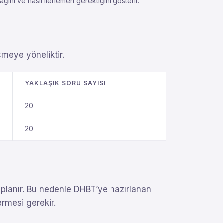
ı ve nasıl ilerlemen gerektiğini gösterir.
meye yöneliktir.
YAKLAŞIK SORU SAYISI
20
20
aplanır. Bu nedenle DHBT’ye hazırlanan
rmesi gerekir.