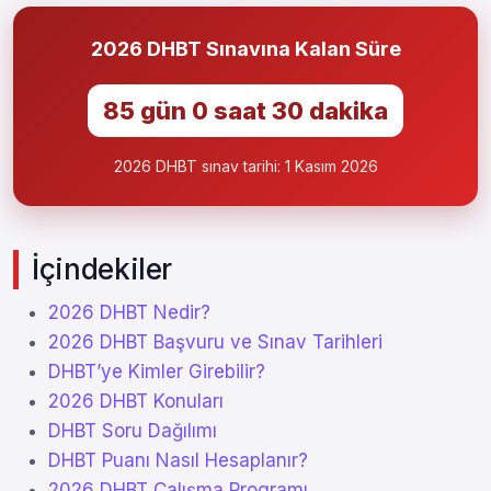
2026 DHBT Sınavına Kalan Süre
85 gün 0 saat 30 dakika
2026 DHBT sınav tarihi: 1 Kasım 2026
İçindekiler
2026 DHBT Nedir?
2026 DHBT Başvuru ve Sınav Tarihleri
DHBT’ye Kimler Girebilir?
2026 DHBT Konuları
DHBT Soru Dağılımı
DHBT Puanı Nasıl Hesaplanır?
2026 DHBT Çalışma Programı