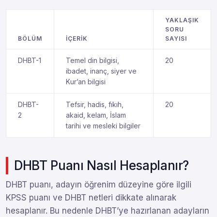
YAKLAŞIK
SORU
BÖLÜM
İÇERIK
SAYISI
DHBT-1
Temel din bilgisi,
20
ibadet, inanç, siyer ve
Kur’an bilgisi
DHBT-
Tefsir, hadis, fıkıh,
20
2
akaid, kelam, İslam
tarihi ve mesleki bilgiler
DHBT Puanı Nasıl Hesaplanır?
DHBT puanı, adayın öğrenim düzeyine göre ilgili
KPSS puanı ve DHBT netleri dikkate alınarak
hesaplanır. Bu nedenle DHBT’ye hazırlanan adayların