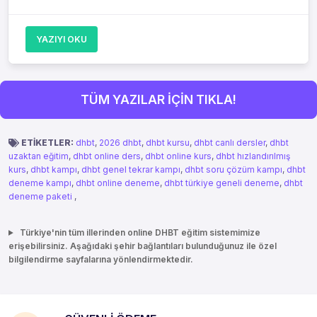
YAZIYI OKU
TÜM YAZILAR İÇİN TIKLA!
ETİKETLER:
dhbt
,
2026 dhbt
,
dhbt kursu
,
dhbt canlı dersler
,
dhbt
uzaktan eğitim
,
dhbt online ders
,
dhbt online kurs
,
dhbt hızlandırılmış
kurs
,
dhbt kampı
,
dhbt genel tekrar kampı
,
dhbt soru çözüm kampı
,
dhbt
deneme kampı
,
dhbt online deneme
,
dhbt türkiye geneli deneme
,
dhbt
deneme paketi
,
Türkiye'nin tüm illerinden online DHBT eğitim sistemimize
erişebilirsiniz. Aşağıdaki şehir bağlantıları bulunduğunuz ile özel
bilgilendirme sayfalarına yönlendirmektedir.