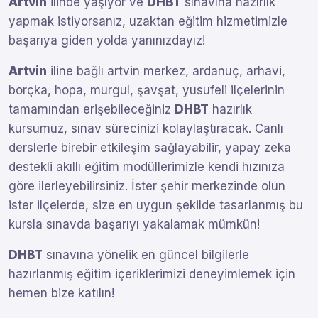
Artvin
ilinde yaşıyor ve
DHBT
sınavına hazırlık
yapmak istiyorsanız, uzaktan eğitim hizmetimizle
başarıya giden yolda yanınızdayız!
Artvin
iline bağlı artvin merkez, ardanuç, arhavi,
borçka, hopa, murgul, şavşat, yusufeli ilçelerinin
tamamından erişebileceğiniz
DHBT
hazırlık
kursumuz, sınav sürecinizi kolaylaştıracak. Canlı
derslerle birebir etkileşim sağlayabilir, yapay zeka
destekli akıllı eğitim modüllerimizle kendi hızınıza
göre ilerleyebilirsiniz. İster şehir merkezinde olun
ister ilçelerde, size en uygun şekilde tasarlanmış bu
kursla sınavda başarıyı yakalamak mümkün!
DHBT
sınavına yönelik en güncel bilgilerle
hazırlanmış eğitim içeriklerimizi deneyimlemek için
hemen bize katılın!