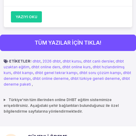
YAZIYI OKU
TÜM YAZILAR İÇİN TIKLA!
ETİKETLER:
dhbt
,
2026 dhbt
,
dhbt kursu
,
dhbt canlı dersler
,
dhbt
uzaktan eğitim
,
dhbt online ders
,
dhbt online kurs
,
dhbt hızlandırılmış
kurs
,
dhbt kampı
,
dhbt genel tekrar kampı
,
dhbt soru çözüm kampı
,
dhbt
deneme kampı
,
dhbt online deneme
,
dhbt türkiye geneli deneme
,
dhbt
deneme paketi
,
Türkiye'nin tüm illerinden online DHBT eğitim sistemimize
erişebilirsiniz. Aşağıdaki şehir bağlantıları bulunduğunuz ile özel
bilgilendirme sayfalarına yönlendirmektedir.