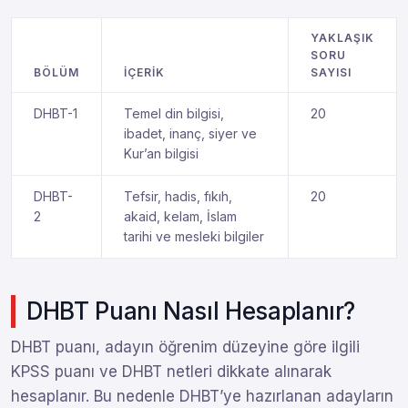
YAKLAŞIK
SORU
BÖLÜM
İÇERIK
SAYISI
DHBT-1
Temel din bilgisi,
20
ibadet, inanç, siyer ve
Kur’an bilgisi
DHBT-
Tefsir, hadis, fıkıh,
20
2
akaid, kelam, İslam
tarihi ve mesleki bilgiler
DHBT Puanı Nasıl Hesaplanır?
DHBT puanı, adayın öğrenim düzeyine göre ilgili
KPSS puanı ve DHBT netleri dikkate alınarak
hesaplanır. Bu nedenle DHBT’ye hazırlanan adayların