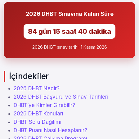
2026 DHBT Sınavına Kalan Süre
84 gün 15 saat 40 dakika
2026 DHBT sınav tarihi: 1 Kasım 2026
İçindekiler
2026 DHBT Nedir?
2026 DHBT Başvuru ve Sınav Tarihleri
DHBT’ye Kimler Girebilir?
2026 DHBT Konuları
DHBT Soru Dağılımı
DHBT Puanı Nasıl Hesaplanır?
2026 DHBT Çalışma Programı