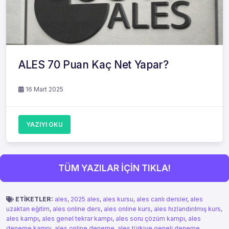
ALES 70 Puan Kaç Net Yapar?
16 Mart 2025
YAZIYI OKU
TÜM YAZILAR İÇİN TIKLA!
ETİKETLER:
ales
,
2025 ales
,
ales kursu
,
ales canlı dersler
,
ales
uzaktan eğitim
,
ales online ders
,
ales online kurs
,
ales hızlandırılmış kurs
,
ales kampı
,
ales genel tekrar kampı
,
ales soru çözüm kampı
,
ales
deneme kampı
,
ales online deneme
,
ales türkiye geneli deneme
,