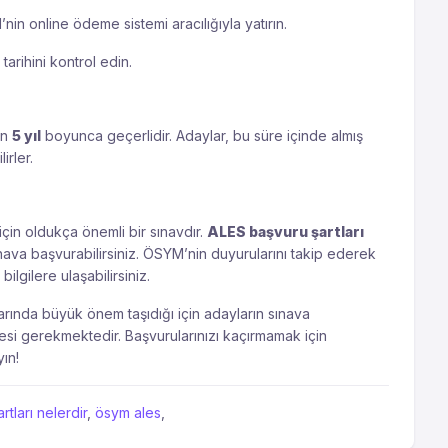
nin online ödeme sistemi aracılığıyla yatırın.
arihini kontrol edin.
en
5 yıl
boyunca geçerlidir. Adaylar, bu süre içinde almış
irler.
in oldukça önemli bir sınavdır.
ALES başvuru şartları
ava başvurabilirsiniz. ÖSYM’nin duyurularını takip ederek
ilgilere ulaşabilirsiniz.
arında büyük önem taşıdığı için adayların sınava
tmesi gerekmektedir. Başvurularınızı kaçırmamak için
ın!
rtları nelerdir
,
ösym ales
,