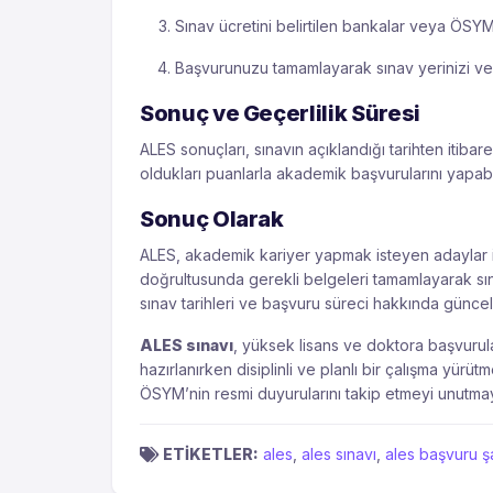
Sınav ücretini belirtilen bankalar veya ÖSYM’
Başvurunuzu tamamlayarak sınav yerinizi ve t
Sonuç ve Geçerlilik Süresi
ALES sonuçları, sınavın açıklandığı tarihten itibar
oldukları puanlarla akademik başvurularını yapabil
Sonuç Olarak
ALES, akademik kariyer yapmak isteyen adaylar iç
doğrultusunda gerekli belgeleri tamamlayarak sın
sınav tarihleri ve başvuru süreci hakkında güncel b
ALES sınavı
, yüksek lisans ve doktora başvurul
hazırlanırken disiplinli ve planlı bir çalışma yürü
ÖSYM’nin resmi duyurularını takip etmeyi unutmay
ETİKETLER:
ales
,
ales sınavı
,
ales başvuru şa