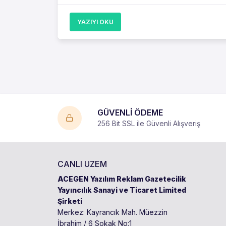
YAZIYI OKU
GÜVENLİ ÖDEME
256 Bit SSL ile Güvenli Alışveriş
CANLI UZEM
ACEGEN Yazılım Reklam Gazetecilik
Yayıncılık Sanayi ve Ticaret Limited
Şirketi
Merkez: Kayrancık Mah. Müezzin
İbrahim / 6 Sokak No:1