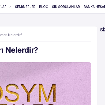
VLAR
SEMİNERLER
BLOG
SIK SORULANLAR
BANKA HESA
Sİ
tları Nelerdir?
ı Nelerdir?