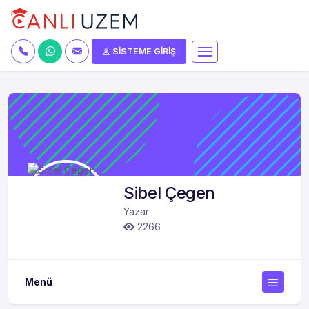
SİSTEME GİRİŞ
Sibel Çegen
Yazar
2266
Menü