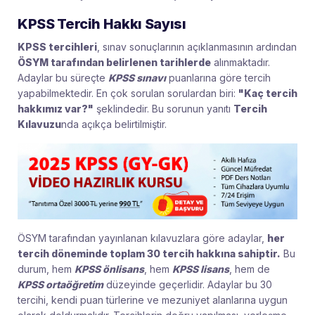
KPSS Tercih Hakkı Sayısı
KPSS tercihleri
, sınav sonuçlarının açıklanmasının ardından
ÖSYM tarafından belirlenen tarihlerde
alınmaktadır.
Adaylar bu süreçte
KPSS sınavı
puanlarına göre tercih
yapabilmektedir. En çok sorulan sorulardan biri:
"Kaç tercih
hakkımız var?"
şeklindedir. Bu sorunun yanıtı
Tercih
Kılavuzu
nda açıkça belirtilmiştir.
ÖSYM tarafından yayınlanan kılavuzlara göre adaylar,
her
tercih döneminde toplam 30 tercih hakkına sahiptir.
Bu
durum, hem
KPSS önlisans
, hem
KPSS lisans
, hem de
KPSS ortaöğretim
düzeyinde geçerlidir. Adaylar bu 30
tercihi, kendi puan türlerine ve mezuniyet alanlarına uygun