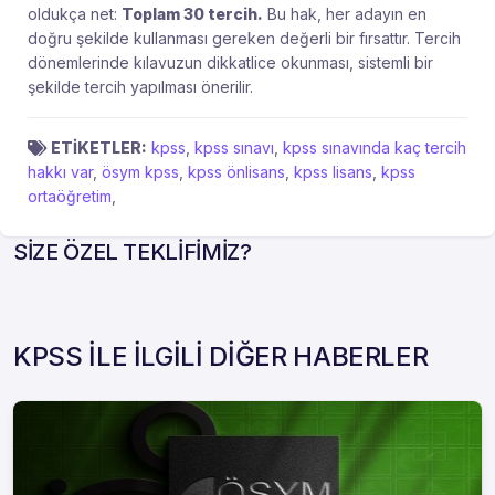
oldukça net:
Toplam 30 tercih.
Bu hak, her adayın en
doğru şekilde kullanması gereken değerli bir fırsattır. Tercih
dönemlerinde kılavuzun dikkatlice okunması, sistemli bir
şekilde tercih yapılması önerilir.
ETİKETLER:
kpss
,
kpss sınavı
,
kpss sınavında kaç tercih
hakkı var
,
ösym kpss
,
kpss önlisans
,
kpss lisans
,
kpss
ortaöğretim
,
SİZE ÖZEL TEKLİFİMİZ?
KPSS İLE İLGİLİ DİĞER HABERLER