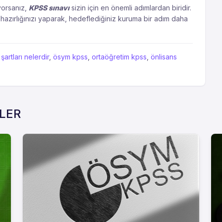
yorsanız,
KPSS sınavı
sizin için en önemli adımlardan biridir.
azırlığınızı yaparak, hedeflediğiniz kuruma bir adım daha
artları nelerdir
,
ösym kpss
,
ortaöğretim kpss
,
önlisans
RLER