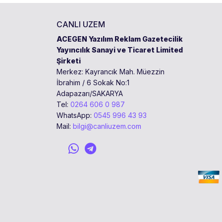
CANLI UZEM
ACEGEN Yazılım Reklam Gazetecilik
Yayıncılık Sanayi ve Ticaret Limited
Şirketi
Merkez: Kayrancık Mah. Müezzin
İbrahim / 6 Sokak No:1
Adapazarı/SAKARYA
Tel:
0264 606 0 987
WhatsApp:
0545 996 43 93
Mail:
bilgi@canliuzem.com