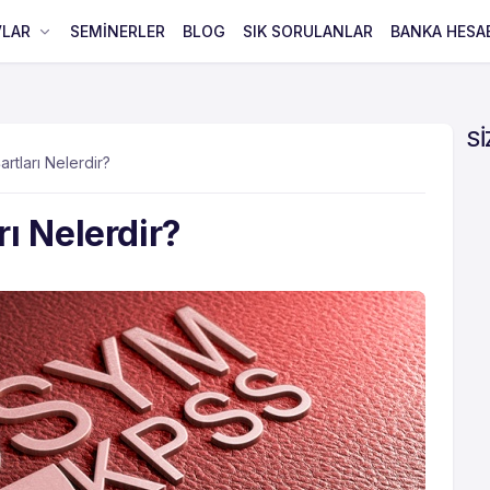
VLAR
SEMİNERLER
BLOG
SIK SORULANLAR
BANKA HESA
Sİ
tları Nelerdir?
ı Nelerdir?