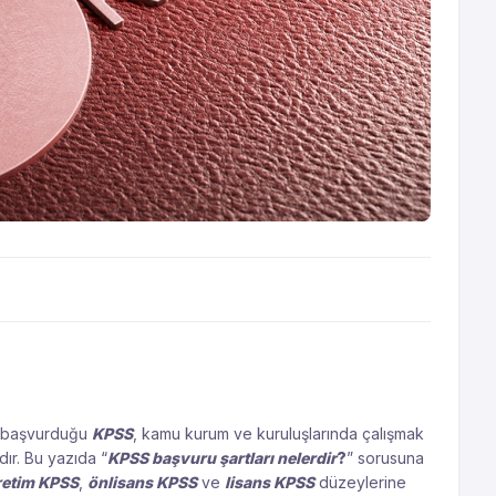
e başvurduğu
KPSS
, kamu kurum ve kuruluşlarında çalışmak
dır. Bu yazıda “
KPSS başvuru şartları nelerdir
?
” sorusuna
retim KPSS
,
önlisans KPSS
ve
lisans KPSS
düzeylerine