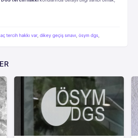
aç tercih hakkı var
,
dikey geçiş sınavı
,
ösym dgs
,
LER