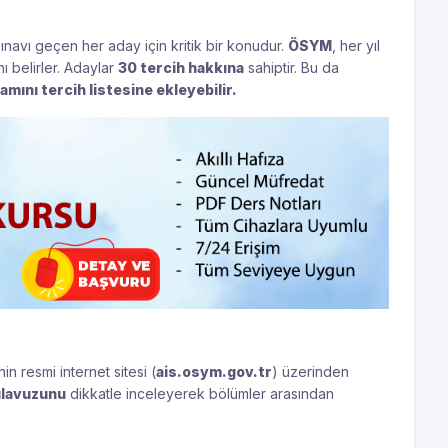
ınavı geçen her aday için kritik bir konudur.
ÖSYM
, her yıl
ı belirler. Adaylar
30 tercih hakkına
sahiptir. Bu da
amını tercih listesine ekleyebilir.
nin resmi internet sitesi (
ais.osym.gov.tr
) üzerinden
ılavuzunu
dikkatle inceleyerek bölümler arasından