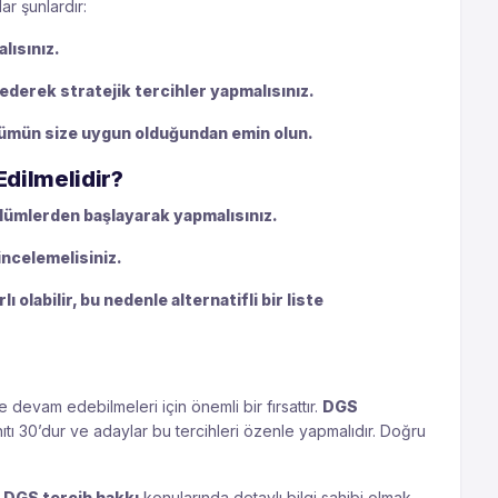
r şunlardır:
lısınız.
 ederek stratejik tercihler yapmalısınız.
bölümün size uygun olduğundan emin olun.
Edilmelidir?
ölümlerden başlayarak yapmalısınız.
incelemelisiniz.
ı olabilir, bu nedenle alternatifli bir liste
e devam edebilmeleri için önemli bir fırsattır.
DGS
tı 30’dur ve adaylar bu tercihleri özenle yapmalıdır. Doğru
.
e
DGS tercih hakkı
konularında detaylı bilgi sahibi olmak,