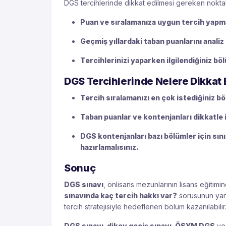
DGS tercihlerinde dikkat edilmesi gereken noktala
Puan ve sıralamanıza uygun tercih yapma
Geçmiş yıllardaki taban puanlarını analiz
Tercihlerinizi yaparken ilgilendiğiniz 
DGS Tercihlerinde Nelere Dikkat 
Tercih sıralamanızı en çok istediğiniz b
Taban puanlar ve kontenjanları dikkatle 
DGS kontenjanları bazı bölümler için sınırl
hazırlamalısınız.
Sonuç
DGS sınavı
, önlisans mezunlarının lisans eğitimin
sınavında kaç tercih hakkı var?
sorusunun yanı
tercih stratejisiyle hedeflenen bölüm kazanılabilir
DGS sınavı, dikey geçiş sınavı, ÖSYM DGS
v