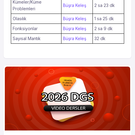
Kümeler/Küme
Büşra Keleş
2 sa 23 dk
Problemleri
Olasılık
Büşra Keleş
1 sa 25 dk
Fonksiyonlar
Büşra Keleş
2 sa 9 dk
Sayısal Mantık
Büşra Keleş
32 dk