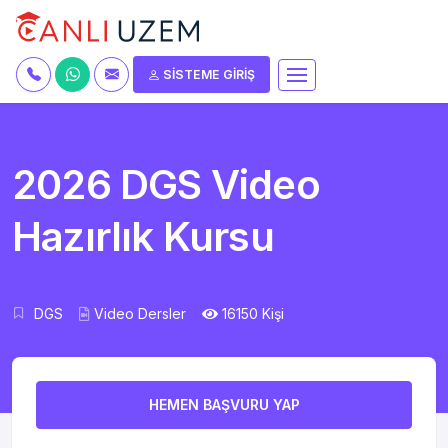
SİSTEME GİRİŞ
2026 DGS Video
Hazırlık Kursu
DGS
Video Dersler
16150 Kişi
HEMEN BAŞVURU YAP