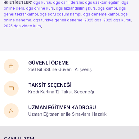
ETİKETLER:
dgs kursu
,
dgs canlı dersler
,
dgs uzaktan eğitim
,
dgs
online ders
,
dgs online kurs
,
dgs hızlandırılmış kurs
,
dgs kampı
,
dgs
genel tekrar kampı
,
dgs soru çözüm kampı
,
dgs deneme kampı
,
dgs
online deneme
,
dgs türkiye geneli deneme
,
2025 dgs
,
2025 dgs kursu
,
2025 dgs video kurs
,
GÜVENLİ ÖDEME
256 Bit SSL ile Güvenli Alışveriş
TAKSİT SEÇENEĞİ
Kredi Kartına 12 Taksit Seçeneği
UZMAN EĞİTMEN KADROSU
Uzman Eğitmenler ile Sınavlara Hazırlık