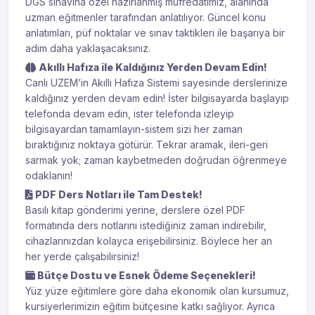
DGS sınavına özel hazırlanmış müfredatımız, alanında
uzman eğitmenler tarafından anlatılıyor. Güncel konu
anlatımları, püf noktalar ve sınav taktikleri ile başarıya bir
adım daha yaklaşacaksınız.
Akıllı Hafıza ile Kaldığınız Yerden Devam Edin!
Canlı UZEM’in Akıllı Hafıza Sistemi sayesinde derslerinize
kaldığınız yerden devam edin! İster bilgisayarda başlayıp
telefonda devam edin, ister telefonda izleyip
bilgisayardan tamamlayın-sistem sizi her zaman
bıraktığınız noktaya götürür. Tekrar aramak, ileri-geri
sarmak yok; zaman kaybetmeden doğrudan öğrenmeye
odaklanın!
PDF Ders Notları ile Tam Destek!
Basılı kitap gönderimi yerine, derslere özel PDF
formatında ders notlarını istediğiniz zaman indirebilir,
cihazlarınızdan kolayca erişebilirsiniz. Böylece her an
her yerde çalışabilirsiniz!
Bütçe Dostu ve Esnek Ödeme Seçenekleri!
Yüz yüze eğitimlere göre daha ekonomik olan kursumuz,
kursiyerlerimizin eğitim bütçesine katkı sağlıyor. Ayrıca