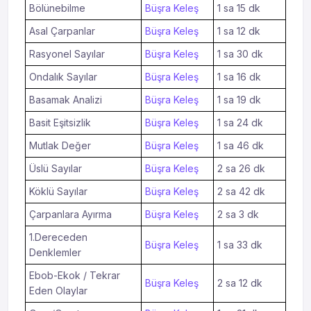
Bölünebilme
Büşra Keleş
1 sa 15 dk
Asal Çarpanlar
Büşra Keleş
1 sa 12 dk
Rasyonel Sayılar
Büşra Keleş
1 sa 30 dk
Ondalık Sayılar
Büşra Keleş
1 sa 16 dk
Basamak Analizi
Büşra Keleş
1 sa 19 dk
Basit Eşitsizlik
Büşra Keleş
1 sa 24 dk
Mutlak Değer
Büşra Keleş
1 sa 46 dk
Üslü Sayılar
Büşra Keleş
2 sa 26 dk
Köklü Sayılar
Büşra Keleş
2 sa 42 dk
Çarpanlara Ayırma
Büşra Keleş
2 sa 3 dk
1.Dereceden
Büşra Keleş
1 sa 33 dk
Denklemler
Ebob-Ekok / Tekrar
Büşra Keleş
2 sa 12 dk
Eden Olaylar