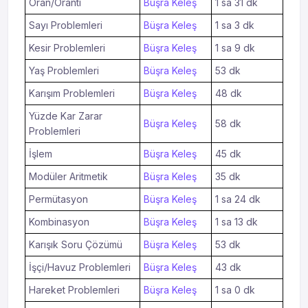
Oran/Orantı
Büşra Keleş
1 sa 31 dk
Sayı Problemleri
Büşra Keleş
1 sa 3 dk
Kesir Problemleri
Büşra Keleş
1 sa 9 dk
Yaş Problemleri
Büşra Keleş
53 dk
Karışım Problemleri
Büşra Keleş
48 dk
Yüzde Kar Zarar
Büşra Keleş
58 dk
Problemleri
İşlem
Büşra Keleş
45 dk
Modüler Aritmetik
Büşra Keleş
35 dk
Permütasyon
Büşra Keleş
1 sa 24 dk
Kombinasyon
Büşra Keleş
1 sa 13 dk
Karışık Soru Çözümü
Büşra Keleş
53 dk
İşçi/Havuz Problemleri
Büşra Keleş
43 dk
Hareket Problemleri
Büşra Keleş
1 sa 0 dk