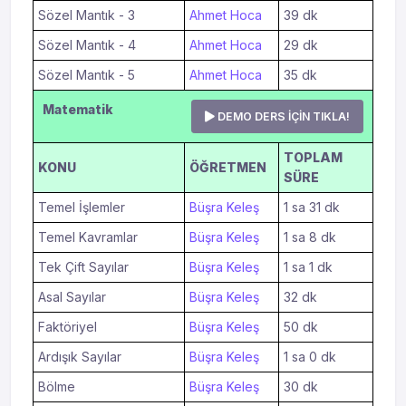
Sözel Mantık - 3
Ahmet Hoca
39 dk
Sözel Mantık - 4
Ahmet Hoca
29 dk
Sözel Mantık - 5
Ahmet Hoca
35 dk
Matematik
DEMO DERS İÇİN TIKLA!
TOPLAM
KONU
ÖĞRETMEN
SÜRE
Temel İşlemler
Büşra Keleş
1 sa 31 dk
Temel Kavramlar
Büşra Keleş
1 sa 8 dk
Tek Çift Sayılar
Büşra Keleş
1 sa 1 dk
Asal Sayılar
Büşra Keleş
32 dk
Faktöriyel
Büşra Keleş
50 dk
Ardışık Sayılar
Büşra Keleş
1 sa 0 dk
Bölme
Büşra Keleş
30 dk