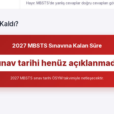
Hayır. MBSTS’de yanlış cevaplar doğru cevapları gö
Kaldı?
2027 MBSTS Sınavına Kalan Süre
ınav tarihi henüz açıklanmad
2027 MBSTS sınav tarihi ÖSYM takvimiyle netleşecektir.