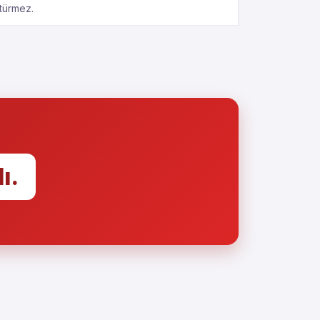
türmez.
ı.