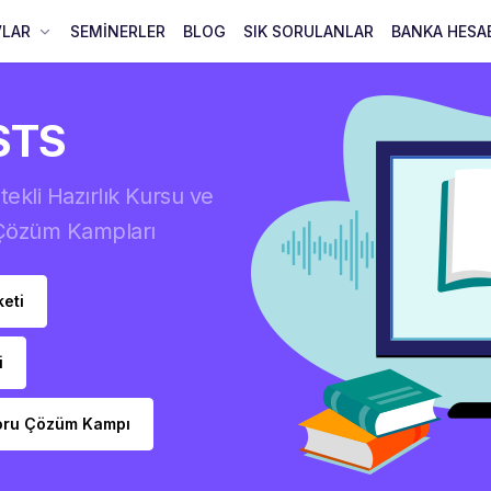
VLAR
SEMİNERLER
BLOG
SIK SORULANLAR
BANKA HESA
STS
kli Hazırlık Kursu ve
 Çözüm Kampları
eti
i
Soru Çözüm Kampı