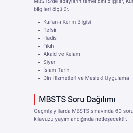
MBSTS’de adayların temel dini bilgiler, Kur’
bilgileri ölçülür.
Kur’an-ı Kerim Bilgisi
Tefsir
Hadis
Fıkıh
Akaid ve Kelam
Siyer
İslam Tarihi
Din Hizmetleri ve Mesleki Uygulama
MBSTS Soru Dağılımı
Geçmiş yıllarda MBSTS sınavında 60 soru
kılavuzu yayımlandığında netleşecektir.