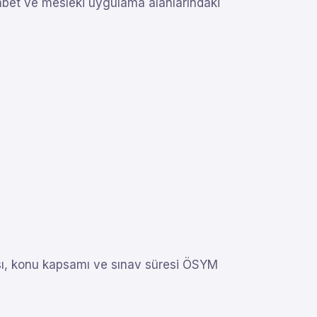
 hitabet ve mesleki uygulama alanlarındaki
sı, konu kapsamı ve sınav süresi ÖSYM