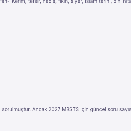
an-ı Kerim, tefsir, hadis, fıkıh, siyer, İslam tarihi, dini
 sorulmuştur. Ancak 2027 MBSTS için güncel soru sayı