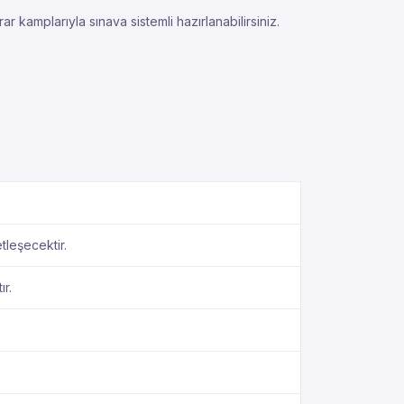
r kamplarıyla sınava sistemli hazırlanabilirsiniz.
leşecektir.
r.