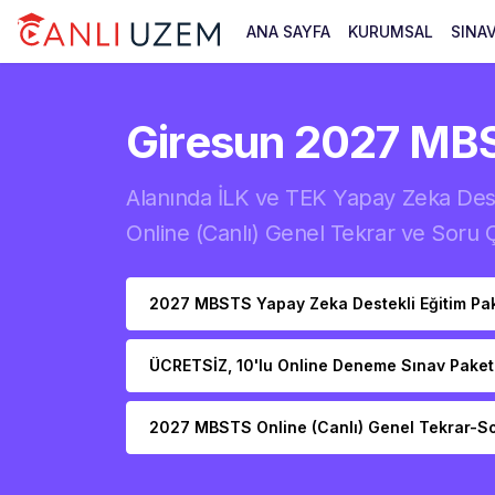
ANA SAYFA
KURUMSAL
SINA
Giresun 2027 MB
Alanında İLK ve TEK Yapay Zeka Deste
Online (Canlı) Genel Tekrar ve Soru
2027 MBSTS Yapay Zeka Destekli Eğitim Pak
ÜCRETSİZ, 10'lu Online Deneme Sınav Paket
2027 MBSTS Online (Canlı) Genel Tekrar-