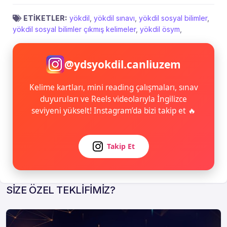
ETİKETLER:
yökdil
,
yökdil sınavı
,
yökdil sosyal bilimler
,
yökdil sosyal bilimler çıkmış kelimeler
,
yökdil ösym
,
@ydsyokdil.canliuzem
Kelime kartları, mini reading çalışmaları, sınav
duyuruları ve Reels videolarıyla İngilizce
seviyeni yükselt! Instagram’da bizi takip et 🔥
Takip Et
SİZE ÖZEL TEKLİFİMİZ?