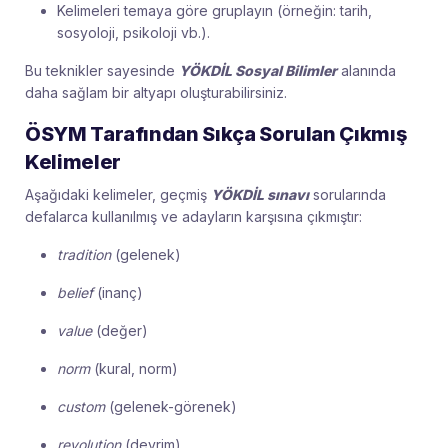
Kelimeleri temaya göre gruplayın (örneğin: tarih,
sosyoloji, psikoloji vb.).
Bu teknikler sayesinde
YÖKDİL Sosyal Bilimler
alanında
daha sağlam bir altyapı oluşturabilirsiniz.
ÖSYM Tarafından Sıkça Sorulan Çıkmış
Kelimeler
Aşağıdaki kelimeler, geçmiş
YÖKDİL sınavı
sorularında
defalarca kullanılmış ve adayların karşısına çıkmıştır:
tradition
(gelenek)
belief
(inanç)
value
(değer)
norm
(kural, norm)
custom
(gelenek-görenek)
revolution
(devrim)