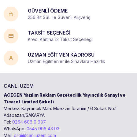
GÜVENLİ ÖDEME
256 Bit SSL ile Güvenli Alışveriş
TAKSİT SEÇENEĞİ
Kredi Kartına 12 Taksit Seçeneği
UZMAN EĞİTMEN KADROSU
Uzman Eğitmenler ile Sınavlara Hazırlık
CANLI UZEM
ACEGEN Yazılım Reklam Gazetecilik Yayıncılık Sanayi ve
Ticaret Limited Şirketi
Merkez: Kayrancık Mah. Müezzin İbrahim / 6 Sokak No:1
Adapazarı/SAKARYA
Tel:
0264 606 0 987
WhatsApp:
0545 996 43 93
Mail:
bilgi@canliuzem.com