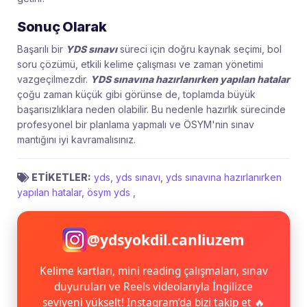
Sonuç Olarak
Başarılı bir
YDS sınavı
süreci için doğru kaynak seçimi, bol
soru çözümü, etkili kelime çalışması ve zaman yönetimi
vazgeçilmezdir.
YDS sınavına hazırlanırken yapılan hatalar
çoğu zaman küçük gibi görünse de, toplamda büyük
başarısızlıklara neden olabilir. Bu nedenle hazırlık sürecinde
profesyonel bir planlama yapmalı ve ÖSYM'nin sınav
mantığını iyi kavramalısınız.
ETİKETLER:
yds
,
yds sınavı
,
yds sınavına hazırlanırken
yapılan hatalar
,
ösym yds
,
@ydsyokdil.canliuzem
Kelime kartları, mini reading çalışmaları, sınav
duyuruları ve Reels videolarıyla İngilizce
seviyeni yükselt! Instagram’da bizi takip et 🔥