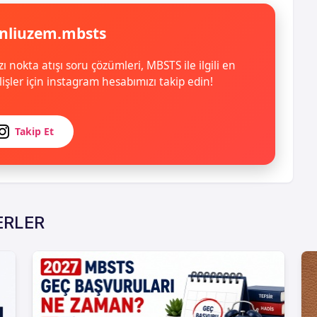
nliuzem.mbsts
zı nokta atışı soru çözümleri, MBSTS ile ilgili en
işler için instagram hesabımızı takip edin!
Takip Et
ERLER