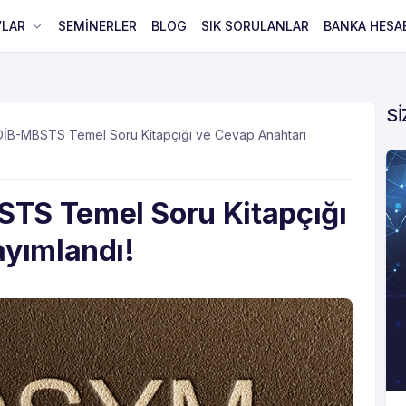
VLAR
SEMİNERLER
BLOG
SIK SORULANLAR
BANKA HESA
Sİ
B-MBSTS Temel Soru Kitapçığı ve Cevap Anahtarı
TS Temel Soru Kitapçığı
ayımlandı!