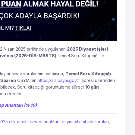
2 Nisan 2025 tarihinde uygulanan
2025 Diyanet İşleri
ınavı’nın (2025-DİB-MBSTS)
Temel Soru Kitapçığı ile
aylar sınav sorularının tamamına,
Temel Soru Kitapçığı
itibaren
ÖSYM’nin
https://ais.osym.gov.tr
adresi üzerinden
ebilecek. Soru kitapçığı görüntüleme süreci
10 gün
na erecek.
p Anahtarı (% 10)
2025 dib-mbsts cevap anahtarı
,
ösym dib-mbsts soruları
,