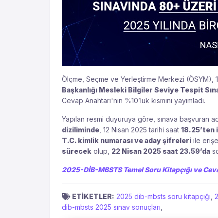
Ölçme, Seçme ve Yerleştirme Merkezi (ÖSYM), 1
Başkanlığı Mesleki Bilgiler Seviye Tespit S
Cevap Anahtarı'nın %10’luk kısmını yayımladı.
Yapılan resmi duyuruya göre, sınava başvuran ad
diziliminde
, 12 Nisan 2025 tarihi saat
18.25’ten 
T.C. kimlik numarası ve aday şifreleri
ile eriş
sürecek
olup,
22 Nisan 2025 saat 23.59’da
so
2025-DİB-MBSTS Temel Soru Kitapçığı ve Ceva
ETİKETLER:
2025 dib-mbsts soru kitapçığı
,
dib-mbsts 2025 sınav sonuçları
,