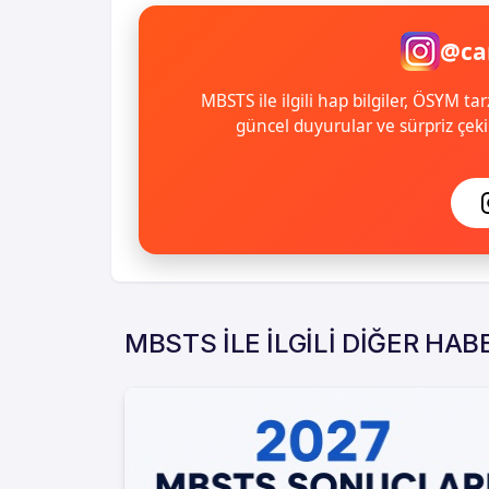
@ca
MBSTS ile ilgili hap bilgiler, ÖSYM tar
güncel duyurular ve sürpriz çekil
MBSTS İLE İLGİLİ DİĞER HAB