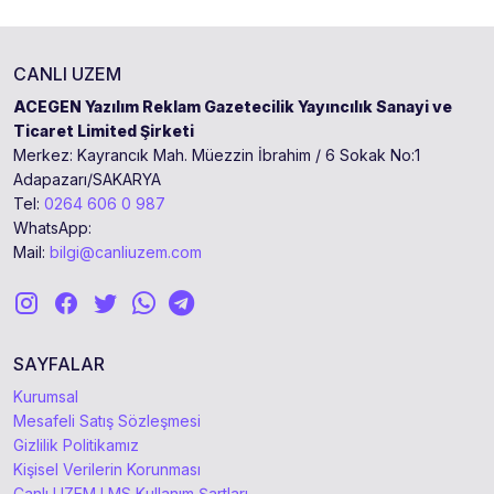
CANLI UZEM
ACEGEN Yazılım Reklam Gazetecilik Yayıncılık Sanayi ve
Ticaret Limited Şirketi
Merkez: Kayrancık Mah. Müezzin İbrahim / 6 Sokak No:1
Adapazarı/SAKARYA
Tel:
0264 606 0 987
WhatsApp:
Mail:
bilgi@canliuzem.com
SAYFALAR
Kurumsal
Mesafeli Satış Sözleşmesi
Gizlilik Politikamız
Kişisel Verilerin Korunması
Canlı UZEM LMS Kullanım Şartları