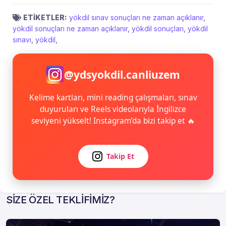
ETİKETLER:
yökdil sınav sonuçları ne zaman açıklanır
,
yökdil sonuçları ne zaman açıklanır
,
yökdil sonuçları
,
yökdil
sınavı
,
yökdil
,
@ydsyokdil.canliuzem
Kelime kartları, mini reading çalışmaları, sınav
duyuruları ve Reels videolarıyla İngilizce
seviyeni yükselt! Instagram’da bizi takip et 🔥
Takip Et
SİZE ÖZEL TEKLİFİMİZ?