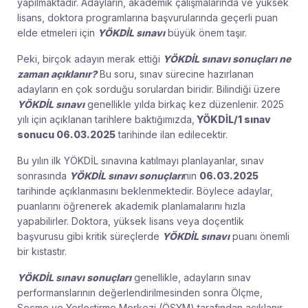
yapılmaktadır. Adayların, akademik çalışmalarında ve yüksek
lisans, doktora programlarına başvurularında geçerli puan
elde etmeleri için
YÖKDİL sınavı
büyük önem taşır.
Peki, birçok adayın merak ettiği
YÖKDİL sınavı sonuçları ne
zaman açıklanır?
Bu soru, sınav sürecine hazırlanan
adayların en çok sorduğu sorulardan biridir. Bilindiği üzere
YÖKDİL sınavı
genellikle yılda birkaç kez düzenlenir. 2025
yılı için açıklanan tarihlere baktığımızda,
YÖKDİL/1 sınav
sonucu
06.03.2025
tarihinde ilan edilecektir.
Bu yılın ilk YÖKDİL sınavına katılmayı planlayanlar, sınav
sonrasında
YÖKDİL sınavı sonuçları
nın
06.03.2025
tarihinde açıklanmasını beklenmektedir. Böylece adaylar,
puanlarını öğrenerek akademik planlamalarını hızla
yapabilirler. Doktora, yüksek lisans veya doçentlik
başvurusu gibi kritik süreçlerde
YÖKDİL sınavı
puanı önemli
bir kıstastır.
YÖKDİL sınavı sonuçları
genellikle, adayların sınav
performanslarının değerlendirilmesinden sonra Ölçme,
Seçme ve Yerleştirme Merkezi (ÖSYM) tarafından açıklanır.