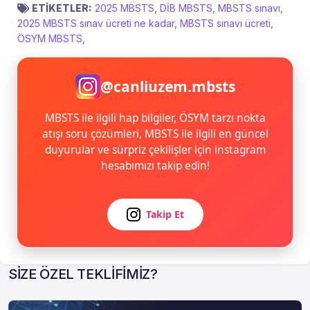
ETİKETLER:
2025 MBSTS
,
DİB MBSTS
,
MBSTS sınavı
,
2025 MBSTS sınav ücreti ne kadar
,
MBSTS sınavı ücreti
,
ÖSYM MBSTS
,
@canliuzem.mbsts
MBSTS ile ilgili hap bilgiler, ÖSYM tarzı nokta
atışı soru çözümleri, MBSTS ile ilgili en güncel
duyurular ve sürpriz çekilişler için instagram
hesabımızı takip edin!
Takip Et
SİZE ÖZEL TEKLİFİMİZ?